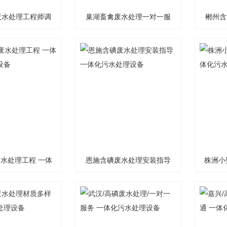
废水处理工程师调
巢湖畜禽废水处理一对一服
郴州含
化污水处理设备
务 一体化污水处理设备
样 
水处理工程 一体
恩施含碘废水处理安装指导
株洲小
水处理设备
一体化污水处理设备
体