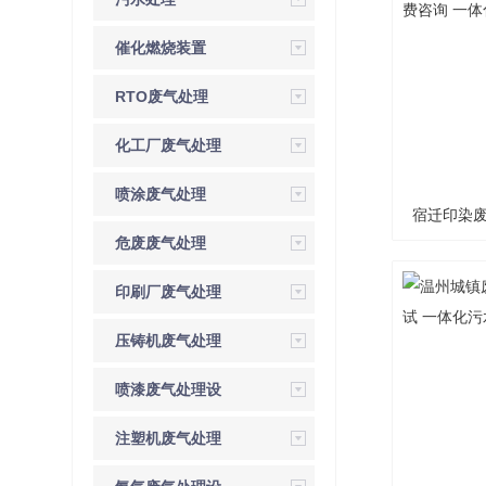
催化燃烧装置
RTO废气处理
化工厂废气处理
喷涂废气处理
宿迁印染废
危废废气处理
费咨询 一
印刷厂废气处理
压铸机废气处理
喷漆废气处理设
备
注塑机废气处理
设备