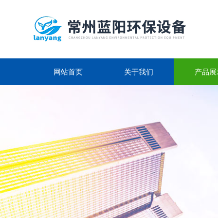
网站首页
关于我们
产品展