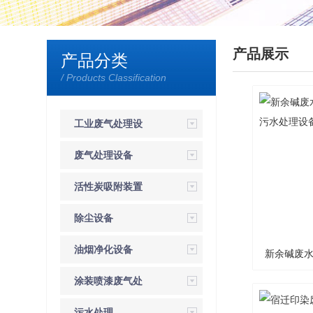
产品展示
产品分类
/ Products Classification
工业废气处理设
备
废气处理设备
活性炭吸附装置
除尘设备
油烟净化设备
新余碱废水
涂装喷漆废气处
污
理
污水处理