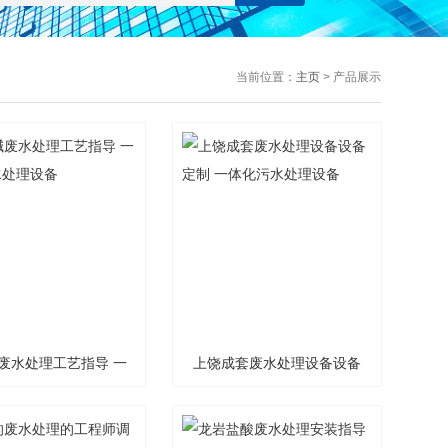
当前位置：
主页
> 产品展示
废水处理工艺指导 一
上饶成套废水处理设备设备
化污水处理设备
定制 一体化污水处理设备