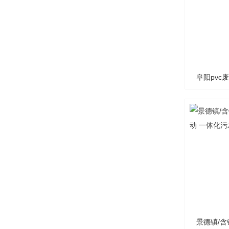
阜阳pvc
一体化
景德镇/含