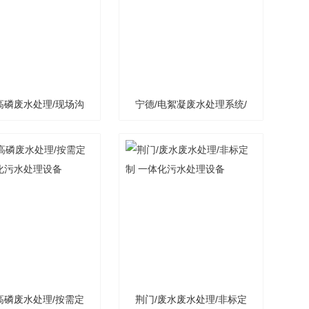
高磷废水处理/现场沟
宁德/电絮凝废水处理系统/
一体化污水处理设备
远程指导 一体化污水处理设
备
高磷废水处理/按需定
荆门/废水废水处理/非标定