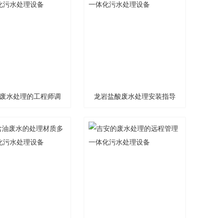
废水处理的工程师调
龙岩盐酸废水处理安装指导
一体化污水处理设备
一体化污水处理设备