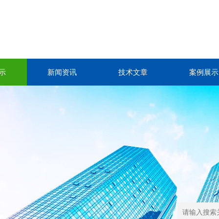
示
新闻资讯
技术文章
案例展示