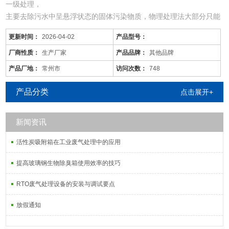
一级处理，
主要去除污水中呈悬浮状态的固体污染物质，物理处理法大部分只能
完成一级处理的要求。经过一级处理的污水，BOD一般可去除30%左
更新时间：
2026-04-02
产品型号：
右，达不到排放标准。一级处理属于二级处理的预处理。
二级处理，
厂商性质：
生产厂家
产品品牌：
其他品牌
主要去除污水中呈胶体和溶解状态的有机污染物质(BOD，COD物
产品厂地：
常州市
访问次数：
748
质)，去除率可达90%以上，使有机污染物达到排放标准。
三级处理，
产品分类
点击展开+
进一步处理难降解的有机物、氮和
新闻资讯
活性炭吸附箱在工业废气处理中的应用
提高玻璃钢生物除臭箱使用效率的技巧
RTO废气处理设备的安装与调试要点
放假通知