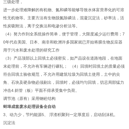
三级处理，
进一步处理难降解的有机物、氮和磷等能够导致水体富营养化的可溶
性无机物等。主要方法有生物脱氮除磷法，混凝沉淀法，砂率法，活
性炭吸附法，离子交换法和电渗分析法等。
（4）努力作到全系统操作简单，便于管理，大限度减少运行费用；7
0年代在美国、日本、南非和欧洲许多国家就已开始将膜生物反应器
用于污水和废水处理的研究工作
（3）产品顶部以上回填土必须密实，如产品设在道路地段，在地面
末处理前，不允许有车辆进行碾轧； （4）回填时回填土的质量必须
符合回填土验收规范，不允许用建筑垃圾为回填土使用，土中的尖
角、石块及硬杂物必须剔出，回填时，必须均匀回填，切忌局部猛力
冲击4.斜管（板）平面不得承受集中负荷。
调节池（原有）采用钢砼结构
蚌埠成套废水处理设备全自动
3、动力少，节约能源5、 浮渣积聚到一定厚度后，启动刮沫机。
沉淀法