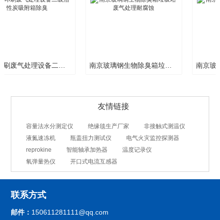
南京玻璃钢生物除臭箱垃圾站废气处理耐腐蚀
南京玻璃钢盖板密封板集气罩工业废气处理
友情链接
容量法水分测定仪
绝缘毯生产厂家
非接触式测温仪
液氮速冻机
瓶盖扭力测试仪
电气火灾监控探测器
reprokine
智能轴承加热器
温度记录仪
氧弹量热仪
开口式电流互感器
联系方式
邮件：
150611281111@qq.com