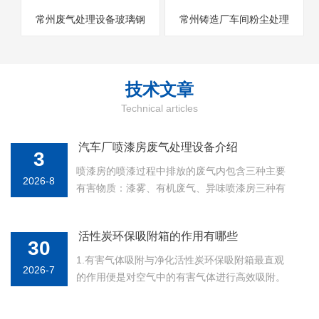
常州废气处理设备玻璃钢
常州铸造厂车间粉尘处理
管道排污管道防腐好
工业废气处理设备
技术
文章
Technical articles
汽车厂喷漆房废气处理设备介绍
3
喷漆房的喷漆过程中排放的废气内包含三种主要
2026-8
有害物质：漆雾、有机废气、异味喷漆房三种有
害物质主要来源：1、油性漆：携带油漆微粒的水
珠；水性漆：溶解了油漆的微粒水珠；2、独立在
活性炭环保吸附箱的作用有哪些
空中喷在废气中的油漆微粒；3、气化状态下的油
30
漆本身原材料异味、稀释剂...
1.有害气体吸附与净化活性炭环保吸附箱最直观
2026-7
的作用便是对空气中的有害气体进行高效吸附。
活性炭内部具有丰富的微孔结构，这些微孔如同
一张无形的网，能有效捕获通过的气态污染物，