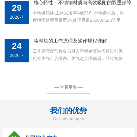
核心特性：不锈钢材质与高效吸附的双重保障
如挥发性有机化合物(VOCs)、硫化氢、氨气、一
29
氧化碳、二氧化硫等多种...
不锈钢箱体:主体采用304或316L不锈钢材质，厚
2026-7
度根据处理风量而定(处理风量≤5000m2/h选用
3mm厚，5000m2/h选用4mm厚)，焊接处经抛光
处理(粗糙度Ra≤0.8um)，避免废气残留腐蚀。针
喷淋塔的工作原理及操作规程详解
对安徽不同场景需求，材质可灵活选择...
24
工作原理废气收集与引入不锈钢喷淋塔通过引风
2026-7
机将废气引入塔内。废气进入塔体后，经过初效
过滤器，去除较大颗粒的粉尘和杂质。喷淋洗涤
经过初效过滤的废气进入喷淋洗涤区，洗涤液通
过喷嘴喷洒成细小液滴，与废气充分接触，实现
— 查看更多 —
废气的洗涤净化。喷嘴的布置和数...
我们的
优势
Our advantages