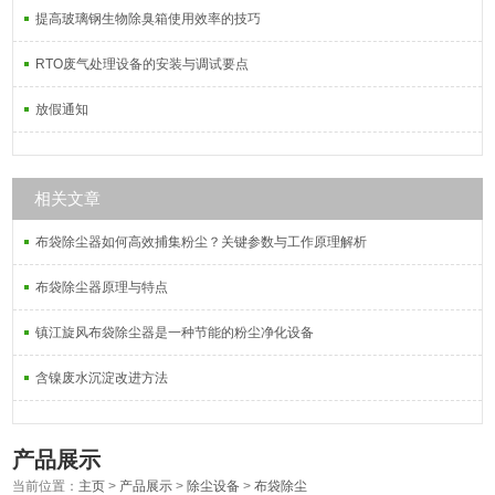
提高玻璃钢生物除臭箱使用效率的技巧
RTO废气处理设备的安装与调试要点
放假通知
相关文章
布袋除尘器如何高效捕集粉尘？关键参数与工作原理解析
布袋除尘器原理与特点
镇江旋风布袋除尘器是一种节能的粉尘净化设备
含镍废水沉淀改进方法
产品展示
当前位置：
主页
>
产品展示
>
除尘设备
>
布袋除尘