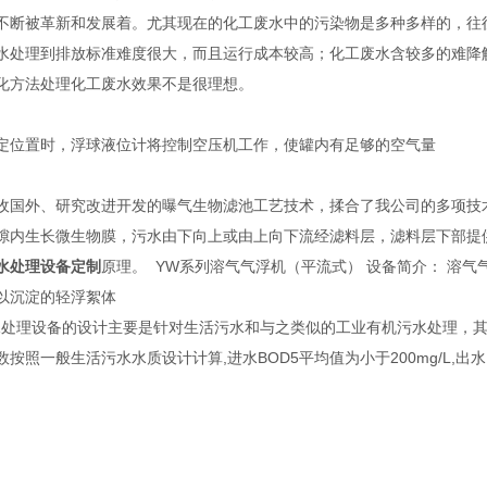
不断被革新和发展着。尤其现在的化工废水中的污染物是多种多样的，往
水处理到排放标准难度很大，而且运行成本较高；化工废水含较多的难降
化方法处理化工废水效果不是很理想。
定位置时，浮球液位计将控制空压机工作，使罐内有足够的空气量
收国外、研究改进开发的曝气生物滤池工艺技术，揉合了我公司的多项技
隙内生长微生物膜，污水由下向上或由上向下流经滤料层，滤料层下部提
水处理设备定制
原理。 YW系列溶气气浮机（平流式） 设备简介： 溶
以沉淀的轻浮絮体
理设备的设计主要是针对生活污水和与之类似的工业有机污水处理，其
按照一般生活污水水质设计计算,进水BOD5平均值为小于200mg/L,出水BO