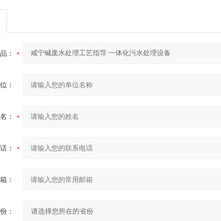
品：
位：
名：
话：
箱：
份：