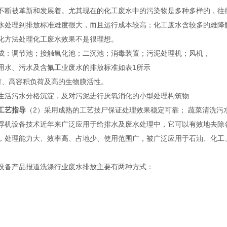
不断被革新和发展着。尤其现在的化工废水中的污染物是多种多样的，往
水处理到排放标准难度很大，而且运行成本较高；化工废水含较多的难降
化方法处理化工废水效果不是很理想。
成：调节池；接触氧化池；二沉池；消毒装置；污泥处理机；风机，
用水、污水及含氟工业废水的排放标准如表1所示
荷、高容积负荷及高的生物膜活性。
生活污水分格沉淀，及对污泥进行厌氧消化的小型处理构筑物
工艺指导
（2）采用成熟的工艺技尸保证处理效果稳定可靠； 蔬菜清洗
浮机设备技术近年来广泛应用于给排水及废水处理中，它可以有效地去除
，处理能力大、效率高、占地少、使用范围广，被广泛应用于石油、化工
设备产品报道洗涤行业废水排放主要有两种方式：