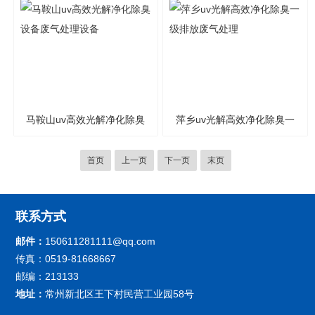
马鞍山uv高效光解净化除臭
萍乡uv光解高效净化除臭一
设备废气处理设备
级排放废气处理
首页
上一页
下一页
末页
联系方式
邮件：
150611281111@qq.com
传真：0519-81668667
邮编：213133
地址：
常州新北区王下村民营工业园58号