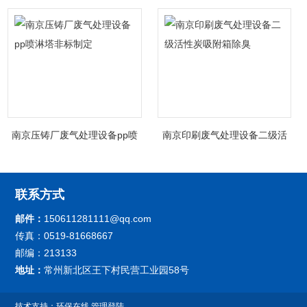
南京压铸厂废气处理设备pp喷
南京印刷废气处理设备二级活
淋塔非标制定
性炭吸附箱除臭
联系方式
邮件：
150611281111@qq.com
传真：0519-81668667
邮编：213133
地址：
常州新北区王下村民营工业园58号
技术支持：
环保在线
管理登陆