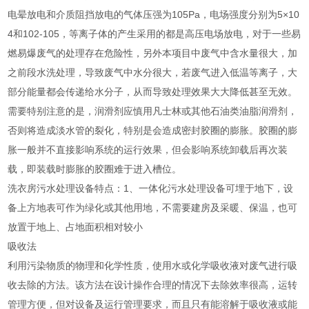
电晕放电和介质阻挡放电的气体压强为105Pa，电场强度分别为5×10
4和102-105，等离子体的产生采用的都是高压电场放电，对于一些易
燃易爆废气的处理存在危险性，另外本项目中废气中含水量很大，加
之前段水洗处理，导致废气中水分很大，若废气进入低温等离子，大
部分能量都会传递给水分子，从而导致处理效果大大降低甚至无效。
需要特别注意的是，润滑剂应慎用凡士林或其他石油类油脂润滑剂，
否则将造成淡水管的裂化，特别是会造成密封胶圈的膨胀。胶圈的膨
胀一般并不直接影响系统的运行效果，但会影响系统卸载后再次装
载，即装载时膨胀的胶圈难于进入槽位。
洗衣房污水处理设备特点：1、一体化污水处理设备可埋于地下，设
备上方地表可作为绿化或其他用地，不需要建房及采暖、保温，也可
放置于地上、占地面积相对较小
吸收法
利用污染物质的物理和化学性质，使用水或化学吸收液对废气进行吸
收去除的方法。该方法在设计操作合理的情况下去除效率很高，运转
管理方便，但对设备及运行管理要求，而且只有能溶解于吸收液或能