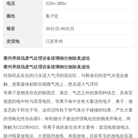
电压
220v-380v
颜色
客户定
噪音
30分贝-90分贝
发货地
江苏常州
衢州养殖场废气处理设备玻璃钢生物除臭滤池
衢州养殖场废气处理设备玻璃钢生物除臭滤池
经加药反应后的污水进入气浮的混合区，与释放后的溶气水混合接
触，使絮凝体粘附在细微气泡上，然后进入气浮区
等离子是物质存在的除固态，液态，气态之外的第四种状态，具有宏
观度的电中性与高导电性。等离子体中含有大量活性电子，离子，激
发态粒子和光子等。这些活性粒子和气体分子碰撞的结果，产生大量
的强氧化性自由基0，有机物分子被这些强氧化性的物质所氧化，终
降解为CO2和H2O。等离子体的发生技术主要有：直流电晕放电法、
脉冲电晕放电法、介质阻挡放电、表面放电，目前常见的放电反应器