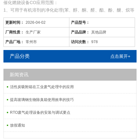
催化燃烧设备CO应用范围：
1、可用于有机溶剂的净化处理(苯、醇、酮、醛、酯、酚、醚、烷等
混合有机废气)。
更新时间：
2026-04-02
产品型号：
2、适用于电线、电缆、漆包线、机械、电机、化工、仪表、汽车、
自行车、摩托车、发动机、磁带、塑料、家用电器等行业的有机废气
厂商性质：
生产厂家
产品品牌：
其他品牌
净化。
产品厂地：
常州市
访问次数：
978
3、可用于各种烘道、印铁制罐、表面喷涂。印刷油墨、机电绝缘处
理、皮鞋粘胶等烘干线，净化各工序产生的有机废气。
产品分类
点击展开+
新闻资讯
活性炭吸附箱在工业废气处理中的应用
提高玻璃钢生物除臭箱使用效率的技巧
RTO废气处理设备的安装与调试要点
放假通知