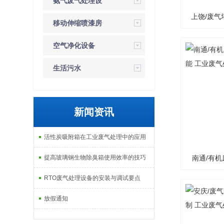
氨气废气处理设
上饶/废气
备
移动伸缩喷漆房
气
废气处理
空气净化设备
生活污水
新闻资讯
活性炭吸附箱在工业废气处理中的应用
提高玻璃钢生物除臭箱使用效率的技巧
南通/有机
RTO废气处理设备的安装与调试要点
能 工
放假通知