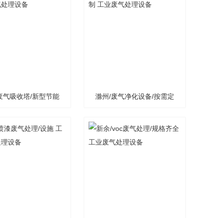
废气吸收塔/新型节能
滁州/废气净化设备/按需定
业废气处理设备
制 工业废气处理设备