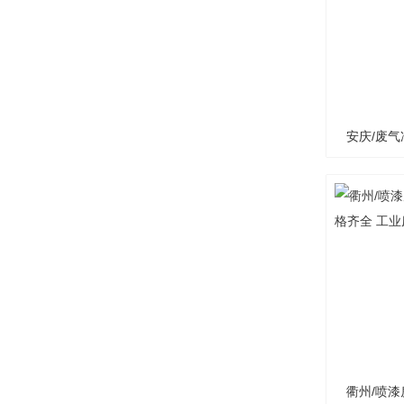
安庆/废气
制 工
衢州/喷漆