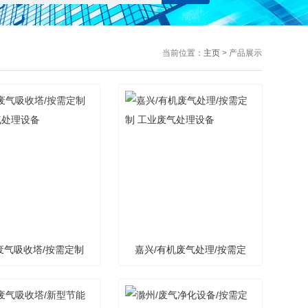
当前位置：
主页
> 产品展示
废气吸收塔/按需定制
嘉兴/有机废气处理/按需定
业废气处理设备
制 工业废气处理设备