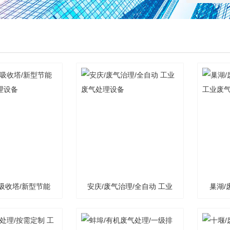
吸收塔/新型节能
安庆/废气治理/全自动 工业
巢湖/
废气处理设备
废气处理设备
工