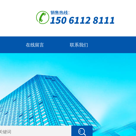
在线留言
联系我们