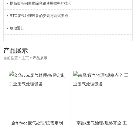
提高玻璃钢生物除臭箱使用效率的技巧
RTO废气处理设备的安装与调试要点
放假通知
产品展示
当前位置：
主页
> 产品展示
金华/voc废气处理/按需定制
南昌/废气治理/规格齐全 工