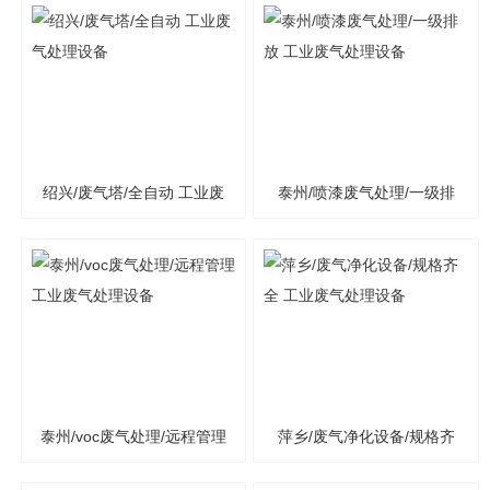
绍兴/废气塔/全自动 工业废
泰州/喷漆废气处理/一级排
气处理设备
放 工业废气处理设备
泰州/voc废气处理/远程管理
萍乡/废气净化设备/规格齐
工业废气处理设备
全 工业废气处理设备