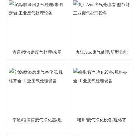
宜昌/喷漆房废气处理/来图
九江/voc废气处理/新型节能
定做 工业废气处理设备
工业废气处理设备
宁波/喷漆房废气净化器/规
赣州/废气净化设备/规格齐
格齐全 工业废气处理设备
全 工业废气处理设备