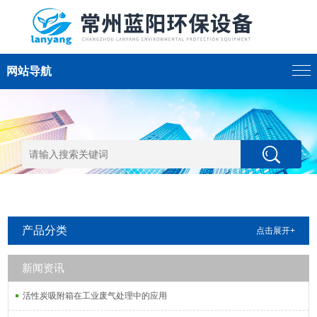
网站导航
产品分类
点击展开+
新闻资讯
活性炭吸附箱在工业废气处理中的应用