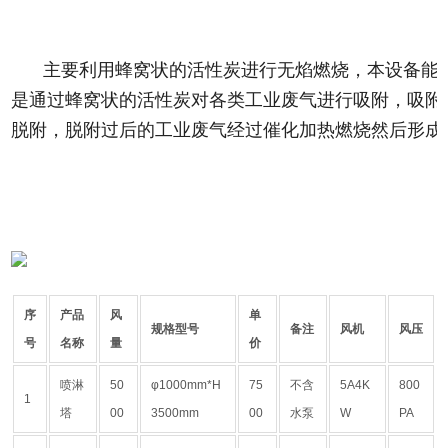
主要利用蜂窝状的活性炭进行无焰燃烧，本设备能
是通过蜂窝状的活性炭对各类工业废气进行吸附，吸附效
脱附，脱附过后的工业废气经过催化加热燃烧然后形成
序
产品
风
单
规格型号
备注
风机
风压
号
名称
量
价
喷淋
50
φ1000mm*H
75
不含
5A4K
800
1
塔
00
3500mm
00
水泵
W
PA