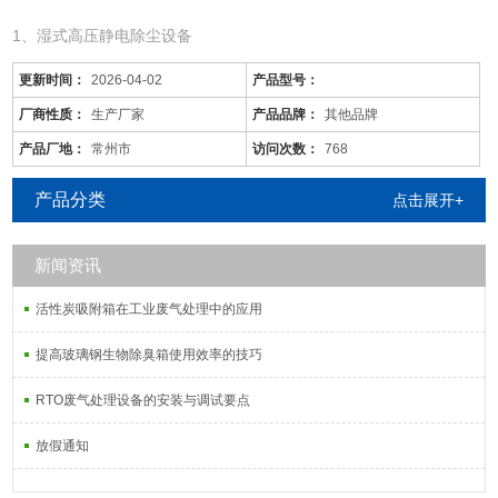
1、湿式高压静电除尘设备
更新时间：
2026-04-02
产品型号：
厂商性质：
生产厂家
产品品牌：
其他品牌
产品厂地：
常州市
访问次数：
768
产品分类
点击展开+
新闻资讯
活性炭吸附箱在工业废气处理中的应用
滁州/酸雾废气处理/规格齐全
是针对废气及粉尘的一款环保设备。它是利用电力将气体中的粉尘离
提高玻璃钢生物除臭箱使用效率的技巧
子分离出来的除尘设备。有性能稳定、除尘效果好等特点，需要经过
RTO废气处理设备的安装与调试要点
荷电、收集、清灰三个阶段，直流高压电使阴极线附近的空间气体电
离，粉尘等颗粒和点后在电场力作用下移动并沉积在集尘阳极表面，
放假通知
湿式电