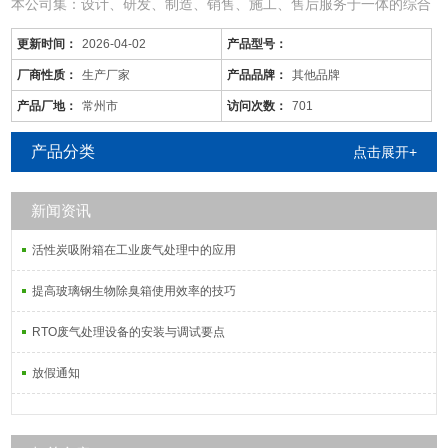
本公司集：设计、研发、制造、销售、施工、售后服务于一体的综合
型废气处理公司；
更新时间：
2026-04-02
产品型号：
从事于：各类工业废气、废水、噪音、脱硫除尘、油烟火烟、通风降
温等工程的设计、制作、安装调试；
厂商性质：
生产厂家
产品品牌：
其他品牌
由于市场价格浮动影响，以上产品价格、属性仅供参考
产品厂地：
常州市
访问次数：
701
连云港/有机废气处理设备/全自动
产品分类
点击展开+
新闻资讯
活性炭吸附塔：
活性炭吸附箱在工业废气处理中的应用
通过利用高性能活性炭吸附剂固体本身的
提高玻璃钢生物除臭箱使用效率的技巧
RTO废气处理设备的安装与调试要点
放假通知