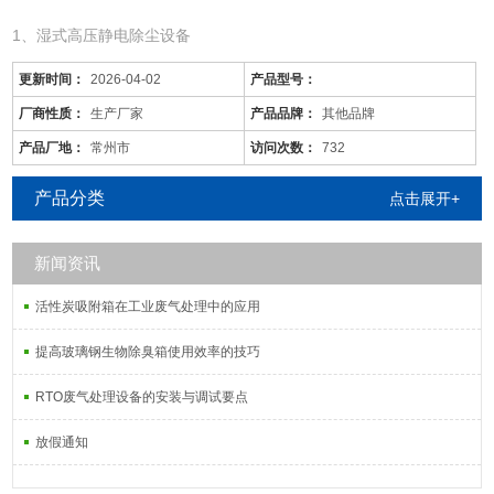
1、湿式高压静电除尘设备
更新时间：
2026-04-02
产品型号：
厂商性质：
生产厂家
产品品牌：
其他品牌
产品厂地：
常州市
访问次数：
732
产品分类
点击展开+
新闻资讯
活性炭吸附箱在工业废气处理中的应用
宁波/废气回收塔/按需定制
是针对废气及粉尘的一款环保设备。它是利用电力将气体中的粉尘离
提高玻璃钢生物除臭箱使用效率的技巧
子分离出来的除尘设备。有性能稳定、除尘效果好等特点，需要经过
RTO废气处理设备的安装与调试要点
荷电、收集、清灰三个阶段，直流高压电使阴极线附近的空间气体电
离，粉尘等颗粒和点后在电场力作用下移动并沉积在集尘阳极表面，
放假通知
湿式电除尘