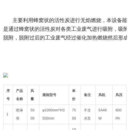
主要利用蜂窝状的活性炭进行无焰燃烧，本设备能
是通过蜂窝状的活性炭对各类工业废气进行吸附，吸附效
脱附，脱附过后的工业废气经过催化加热燃烧然后形成
序
产品
风
单
规格型号
备注
风机
风压
号
名称
量
价
喷淋
50
φ1000mm*H3
75
不含
5A4K
800
1
塔
00
500mm
00
水泵
W
PA
10