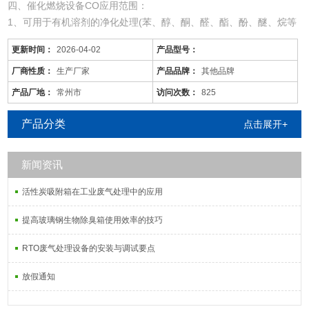
四、催化燃烧设备CO应用范围：
1、可用于有机溶剂的净化处理(苯、醇、酮、醛、酯、酚、醚、烷等
混合有机废气)。
更新时间：
2026-04-02
产品型号：
2、适用于电线、电缆、漆包线、机械、电机、化工、仪表、汽车、
自行车、摩托车、发动机、磁带、塑料、家用电器等行业的有机废气
厂商性质：
生产厂家
产品品牌：
其他品牌
净化。
产品厂地：
常州市
访问次数：
825
3、可用于各种烘道、印铁制罐、表面喷涂。印刷油墨、机电绝缘处
理、皮鞋粘胶等烘干线，净化各工序产生的有机废
产品分类
点击展开+
新闻资讯
活性炭吸附箱在工业废气处理中的应用
提高玻璃钢生物除臭箱使用效率的技巧
RTO废气处理设备的安装与调试要点
放假通知