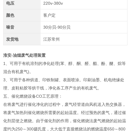
电压
220v-380v
颜色
客户定
噪音
30分贝-90分贝
发货地
江苏常州
淮安-油烟废气处理装置
1、可用于有机溶剂的净化处理(苯、醇、酮、醛、酯、酚、醚、烷等
混合有机废气)。
3、可用于各种烘道、印铁制罐、表面喷涂。印刷油墨、机电绝缘处
理、皮鞋粘胶等烘干线，净化各工序产生的有机废气。
五、催化燃烧设备CO工艺原理：
在将废气进行催化净化的过程中，废气经管道由风机送入热交换器，
将废气加热到催化燃烧所需要的起始温度。经过预热的废气，通过催
化剂层使之燃烧。由于催化剂的作用，催化燃烧法废气燃烧的起始温
度约为250～300摄氏度，大大低于直接燃烧法的燃烧温度650～800