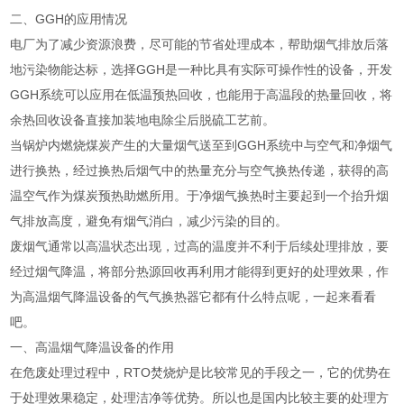
二、GGH的应用情况
电厂为了减少资源浪费，尽可能的节省处理成本，帮助烟气排放后落
地污染物能达标，选择GGH是一种比具有实际可操作性的设备，开发
GGH系统可以应用在低温预热回收，也能用于高温段的热量回收，将
余热回收设备直接加装地电除尘后脱硫工艺前。
当锅炉内燃烧煤炭产生的大量烟气送至到GGH系统中与空气和净烟气
进行换热，经过换热后烟气中的热量充分与空气换热传递，获得的高
温空气作为煤炭预热助燃所用。于净烟气换热时主要起到一个抬升烟
气排放高度，避免有烟气消白，减少污染的目的。
废烟气通常以高温状态出现，过高的温度并不利于后续处理排放，要
经过烟气降温，将部分热源回收再利用才能得到更好的处理效果，作
为高温烟气降温设备的气气换热器它都有什么特点呢，一起来看看
吧。
一、高温烟气降温设备的作用
在危废处理过程中，RTO焚烧炉是比较常见的手段之一，它的优势在
于处理效果稳定，处理洁净等优势。所以也是国内比较主要的处理方