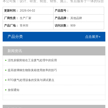
本公司集：设计、研发、制造、销售、施工、售后服务于一体的综合
型废气处理公司；
更新时间：
2026-04-02
产品型号：
从事于：各类工业废气、废水、噪音、脱硫除尘、油烟火烟、通风降
温等工程的设计、制作、安装调试；
厂商性质：
生产厂家
产品品牌：
其他品牌
由于市场价格浮动影响，以上产品价格、属性仅供参考
产品厂地：
常州市
访问次数：
909
丽水/橡胶车间废气处理/现货供应
产品分类
点击展开+
新闻资讯
活性炭吸附塔：
活性炭吸附箱在工业废气处理中的应用
通过利用高性能活性炭吸附剂固体本身的
提高玻璃钢生物除臭箱使用效率的技巧
RTO废气处理设备的安装与调试要点
放假通知