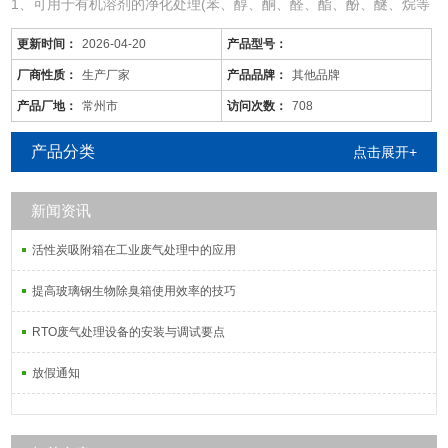
1、可用于有机溶剂的净化处理(苯、醇、酮、醛、酯、酚、醚、烷等
混合有机废气)。
更新时间：
2026-04-20
产品型号：
2、适用于电线、电缆、漆包线、机械、电机、化工、仪表、汽车、
自行车、摩托车、发动机、磁带、塑料、家用电器等行业的有机废气
厂商性质：
生产厂家
产品品牌：
其他品牌
净化。
产品厂地：
常州市
访问次数：
708
3、可用于各种烘道、印铁制罐、表面喷涂。印刷油墨、机电绝缘处
理、皮鞋粘胶等烘干线，净化各工序产生的有机废
产品分类
点击展开+
新闻资讯
活性炭吸附箱在工业废气处理中的应用
提高玻璃钢生物除臭箱使用效率的技巧
RTO废气处理设备的安装与调试要点
放假通知