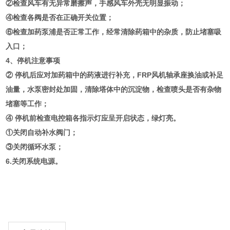
②检查风车有无异常磨擦声，手感风车外壳无明显振动；
④检查各阀是否在正确开关位置；
⑥检查加药泵浦是否正常工作，经常清除药箱中的杂质，防止堵塞吸
入口；
4、停机注意事项
② 停机后应对加药箱中的药液进行补充，FRP风机轴承座换油或补足
油量，水泵密封处加固，清除塔体中的沉淀物，检查喷头是否有杂物
堵塞等工作；
④ 停机前检查电控箱各指示灯应呈开启状态，绿灯亮。
①关闭自动补水阀门；
③关闭循环水泵；
6.关闭系统电源。