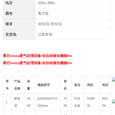
电压
220v-380v
颜色
客户定
噪音
30分贝-90分贝
发货地
江苏常州
黄石/vocs废气处理设备/全自动催化燃烧rto
黄石/vocs废气处理设备/全自动催化燃烧rto
序
产品
风
单
规格型号
备注
风机
风压
号
名称
量
价
喷淋
50
φ1000mm*H3
75
不含
5A4K
800
1
塔
00
500mm
00
水泵
W
PA