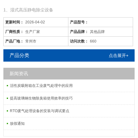
1、湿式高压静电除尘设备
更新时间：
2026-04-02
产品型号：
厂商性质：
生产厂家
产品品牌：
其他品牌
产品厂地：
常州市
访问次数：
660
产品分类
点击展开+
新闻资讯
活性炭吸附箱在工业废气处理中的应用
黄石/vocs废气处理设备/全自动
是针对废气及粉尘的一款环保设备。它是利用电力将气体中的粉尘离
提高玻璃钢生物除臭箱使用效率的技巧
子分离出来的除尘设备。有性能稳定、除尘效果好等特点，需要经过
RTO废气处理设备的安装与调试要点
荷电、收集、清灰三个阶段，直流高压电使阴极线附近的空间气体电
离，粉尘等颗粒和点后在电场力作用下移动并沉积在集尘阳极
放假通知