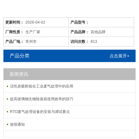
更新时间：
2026-04-02
产品型号：
厂商性质：
生产厂家
产品品牌：
其他品牌
产品厂地：
常州市
访问次数：
813
产品分类
点击展开+
新闻资讯
是针对废气及粉尘的一款环保设备。它是利用电力将气体中的粉尘离
子分离出来的除尘设备。有性能稳定、除尘效果好等特点，需要经过
活性炭吸附箱在工业废气处理中的应用
荷电、收集、清灰三个阶段，直流高压电使阴极线附近的空间气体电
离，粉尘等颗粒和点后在电场力作用下移动并沉积在集尘阳极表面，
提高玻璃钢生物除臭箱使用效率的技巧
湿式电除尘器是用电除尘的方法分离气体中的气溶胶和悬浮尘粒。
RTO废气处理设备的安装与调试要点
放假通知