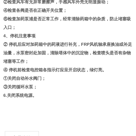
②检查风车有无异常磨擦声，手感风车外壳无明显振动；
④检查各阀是否在正确开关位置；
⑥检查加药泵浦是否正常工作，经常清除药箱中的杂质，防止堵塞吸
入口；
4、停机注意事项
② 停机后应对加药箱中的药液进行补充，FRP风机轴承座换油或补足
油量，水泵密封处加固，清除塔体中的沉淀物，检查喷头是否有杂物
堵塞等工作；
④ 停机前检查电控箱各指示灯应呈开启状态，绿灯亮。
①关闭自动补水阀门；
③关闭循环水泵；
6.关闭系统电源。