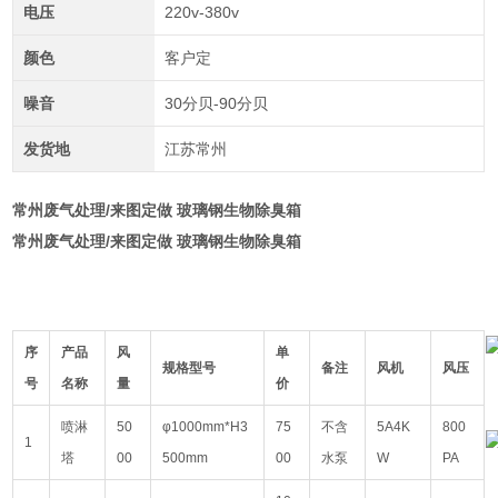
电压
220v-380v
颜色
客户定
噪音
30分贝-90分贝
发货地
江苏常州
常州废气处理/来图定做 玻璃钢生物除臭箱
常州废气处理/来图定做 玻璃钢生物除臭箱
序
产品
风
单
规格型号
备注
风机
风压
号
名称
量
价
喷淋
50
φ1000mm*H3
75
不含
5A4K
800
1
塔
00
500mm
00
水泵
W
PA