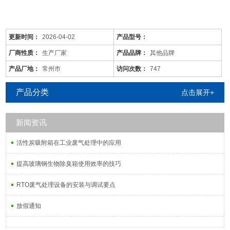
更新时间：
2026-04-02
产品型号：
厂商性质：
生产厂家
产品品牌：
其他品牌
产品厂地：
常州市
访问次数：
747
产品分类
点击展开+
新闻资讯
是针对废气及粉尘的一款环保设备。它是利用电力将气体中的粉尘离
子分离出来的除尘设备。有性能稳定、除尘效果好等特点，需要经过
活性炭吸附箱在工业废气处理中的应用
荷电、收集、清灰三个阶段，直流高压电使阴极线附近的空间气体电
离，粉尘等颗粒和点后在电场力作用下移动并沉积在集尘阳极表面，
提高玻璃钢生物除臭箱使用效率的技巧
湿式电除尘器是用电除尘的方法分离气体中的气溶胶和悬浮尘粒。
RTO废气处理设备的安装与调试要点
放假通知