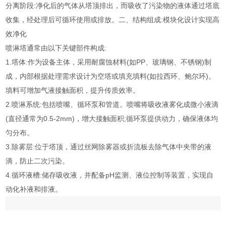
分离阶段:净化后的气体从塔顶排出，而吸收了污染物的液体通过塔底
收集，经处理后可循环使用或排放。二、结构组成:模块化设计实现高
效净化
喷淋塔通常由以下关键部件构成:
1.塔体:作为设备主体，采用耐腐蚀材料(如PP、玻璃钢、不锈钢)制
成，内部根据处理需求设计为空塔或填充填料(如拉西环、鲍尔环)。
填料可增加气液接触面积，提升传质效率。
2.喷淋系统:包括喷嘴、循环泵和管道。喷嘴将吸收液雾化成微小液滴
(直径通常为0.5-2mm)，增大接触面积;循环泵提供动力，确保液体均
匀分布。
3.除雾层:位于塔顶，通过丝网除雾器或折流板去除气体中夹带的液
滴，防止二次污染。
4.循环液槽:储存吸收液，并配备pH监测、液位控制等装置，实现自
动化补液和排液。