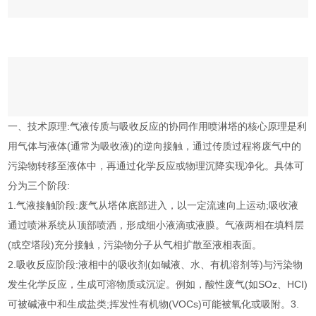
一、技术原理:气液传质与吸收反应的协同作用喷淋塔的核心原理是利
用气体与液体(通常为吸收液)的逆向接触，通过传质过程将废气中的
污染物转移至液体中，再通过化学反应或物理沉降实现净化。具体可
分为三个阶段:
1.气液接触阶段:废气从塔体底部进入，以一定流速向上运动;吸收液
通过喷淋系统从顶部喷洒，形成细小液滴或液膜。气液两相在填料层
(或空塔段)充分接触，污染物分子从气相扩散至液相表面。
2.吸收反应阶段:液相中的吸收剂(如碱液、水、有机溶剂等)与污染物
发生化学反应，生成可溶物质或沉淀。例如，酸性废气(如SOz、HCI)
可被碱液中和生成盐类;挥发性有机物(VOCs)可能被氧化或吸附。3.