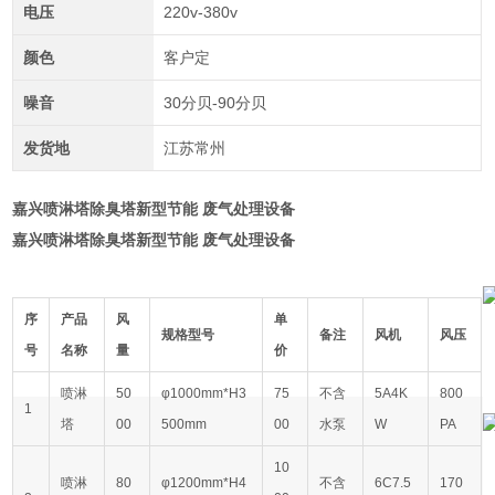
电压
220v-380v
颜色
客户定
噪音
30分贝-90分贝
发货地
江苏常州
嘉兴喷淋塔除臭塔新型节能 废气处理设备
嘉兴喷淋塔除臭塔新型节能 废气处理设备
序
产品
风
单
规格型号
备注
风机
风压
号
名称
量
价
喷淋
50
φ1000mm*H3
75
不含
5A4K
800
1
塔
00
500mm
00
水泵
W
PA
10
喷淋
80
φ1200mm*H4
不含
6C7.5
170