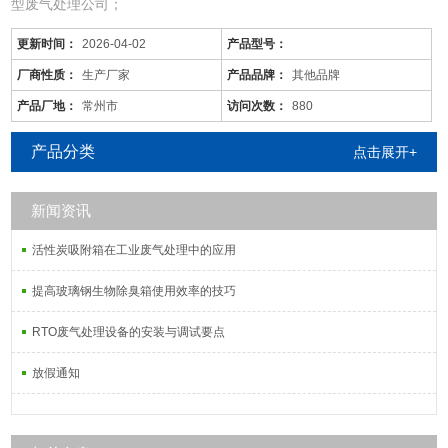
型废气处理公司；
从事于：各类工业废气、废水、噪音、脱硫除尘、油烟火烟、通风降
更新时间：
2026-04-02
产品型号：
温等工程的设计、制作、安装调试；
由于市场价格浮动影响，以上产品价格、属性仅供参考
厂商性质：
生产厂家
产品品牌：
其他品牌
宜昌/有机废气处理设备/远程管理
产品厂地：
常州市
访问次数：
880
产品分类
点击展开+
新闻资讯
活性炭吸附塔：
通过利用高性能活性炭吸附剂固体本身的
活性炭吸附箱在工业废气处理中的应用
提高玻璃钢生物除臭箱使用效率的技巧
RTO废气处理设备的安装与调试要点
放假通知