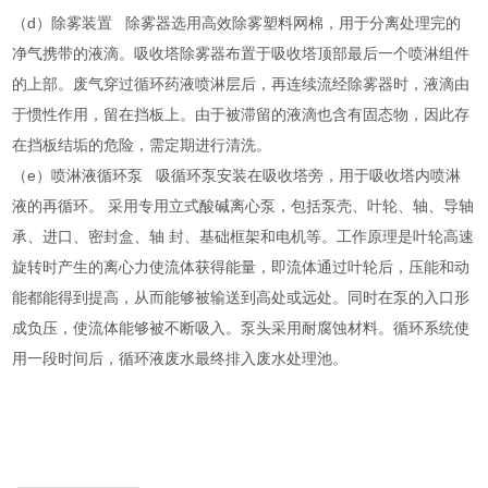
（d）除雾装置 除雾器选用高效除雾塑料网棉，用于分离处理完的
净气携带的液滴。吸收塔除雾器布置于吸收塔顶部最后一个喷淋组件
的上部。废气穿过循环药液喷淋层后，再连续流经除雾器时，液滴由
于惯性作用，留在挡板上。由于被滞留的液滴也含有固态物，因此存
在挡板结垢的危险，需定期进行清洗。
（e）喷淋液循环泵 吸循环泵安装在吸收塔旁，用于吸收塔内喷淋
液的再循环。 采用专用立式酸碱离心泵，包括泵壳、叶轮、轴、导轴
承、进口、密封盒、轴 封、基础框架和电机等。工作原理是叶轮高速
旋转时产生的离心力使流体获得能量，即流体通过叶轮后，压能和动
能都能得到提高，从而能够被输送到高处或远处。同时在泵的入口形
成负压，使流体能够被不断吸入。泵头采用耐腐蚀材料。循环系统使
用一段时间后，循环液废水最终排入废水处理池。