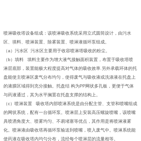
喷淋吸收塔设备组成：该喷淋吸收系统采用立式圆筒设计，由污水
区、填料、喷淋装置、除雾装置、喷淋液循环泵组成。
（a）污水区 污水区主要用于收容喷淋塔吸收的粉尘。
（b）填料 填料主要作为增大液气接触面积装置，布置于吸收塔喷
淋层底部，装置能极大程度提高对气体的吸收效率.另外承载环体的托
盘能使主喷淋区废气分布均匀，使得废气与吸收液或洗涤液在托盘上
的液膜区域得到充分接触。托盘结 构为PP网状多孔板，更便于气体
与药液通过，其为水平搁置在托盘支撑的结构上。
（c）喷淋装置 吸收塔内部喷淋系统是由分配主管、支管和喷嘴组成
的网状系统，配有一台循环泵。喷淋层上安装高压螺旋喷嘴，该喷嘴
具喷洒角度大、喷雾均匀、不易堵塞等优点，其作用是将喷淋液雾
化。喷淋液由吸收塔再循环泵输送到喷嘴，喷入废气中。喷淋系统能
使药液在吸收塔内均匀分布，流经每个喷淋层的流量相等。