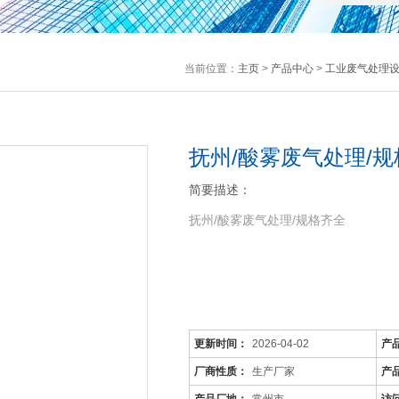
当前位置：
主页
>
产品中心
>
工业废气处理
抚州/酸雾废气处理/
简要描述：
抚州/酸雾废气处理/规格齐全
活性炭吸附塔：
更新时间：
2026-04-02
产
通过利用高性能活性炭吸附剂固体本
厂商性质：
生产厂家
产