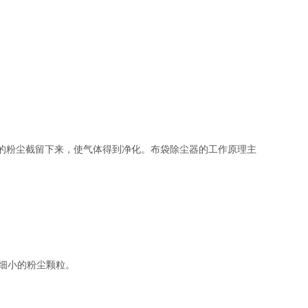
的粉尘截留下来，使气体得到净化。布袋除尘器的工作原理主
留细小的粉尘颗粒。