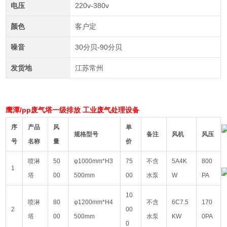
电压
220v-380v
颜色
客户定
噪音
30分贝-90分贝
发货地
江苏常州
鹰潭/pp废气塔一级排放 工业废气处理设备
序
产品
风
单
规格型号
备注
风机
风压
号
名称
量
价
喷淋
50
φ1000mm*H3
75
不含
5A4K
800
1
塔
00
500mm
00
水泵
W
PA
10
喷淋
80
φ1200mm*H4
不含
6C7.5
170
2
00
塔
00
500mm
水泵
KW
0PA
0