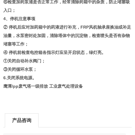
⑥检查加药泵浦是否正常工作，经常清除药箱中的杂质，防止堵塞吸
入口；
4、停机注意事项
② 停机后应对加药箱中的药液进行补充，FRP风机轴承座换油或补足
油量，水泵密封处加固，清除塔体中的沉淀物，检查喷头是否有杂物
堵塞等工作；
④ 停机前检查电控箱各指示灯应呈开启状态，绿灯亮。
①关闭自动补水阀门；
③关闭循环水泵；
6.关闭系统电源。
鹰潭/pp废气塔一级排放 工业废气处理设备
产品咨询