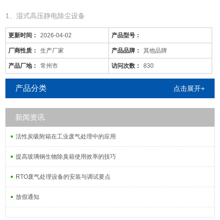
1、湿式高压静电除尘设备
更新时间：
2026-04-02
产品型号：
厂商性质：
生产厂家
产品品牌：
其他品牌
产品厂地：
常州市
访问次数：
830
产品分类
点击展开+
新闻资讯
活性炭吸附箱在工业废气处理中的应用
鹰潭/pp废气塔厂家/一级排放
是针对废气及粉尘的一款环保设备。它是利用电力将气体中的粉尘离
提高玻璃钢生物除臭箱使用效率的技巧
子分离出来的除尘设备。有性能稳定、除尘效果好等特点，需要经过
RTO废气处理设备的安装与调试要点
荷电、收集、清灰三个阶段，直流高压电使阴极线附近的空间气体电
离，粉尘等颗粒和点后在电场力作用下移动并沉积在集尘阳极表面，
放假通知
湿