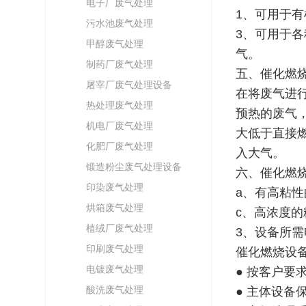
电子厂废气处理
1、可用于
污水池废气处理
3、可用于
甲醇废气处理
气。
制药厂废气处理
五、催化燃
屠宰厂废气处理设备
在将废气进
热处理废气处理
预热的废气
机电厂废气处理
大低于直接
化肥厂废气处理
入大气。
锻造粉尘废气处理设备
六、催化燃
印染废气处理
a、有高粘
烘箱废气处理
c、高浓度的
植绒厂废气处理
3、设备所需
印刷废气处理
催化燃烧设
电镀废气处理
● 按客户要
酸洗废气处理
● 主体设备