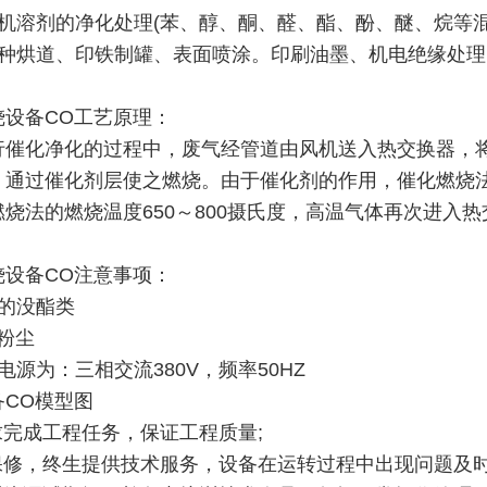
有机溶剂的净化处理(苯、醇、酮、醛、酯、酚、醚、烷等混
各种烘道、印铁制罐、表面喷涂。印刷油墨、机电绝缘处
烧设备CO工艺原理：
行催化净化的过程中，废气经管道由风机送入热交换器，
，通过催化剂层使之燃烧。由于催化剂的作用，催化燃烧法废
燃烧法的燃烧温度650～800摄氏度，高温气体再次进入
烧设备CO注意事项：
性的没酯类
粉尘
电源为：三相交流380V，频率50HZ
备CO模型图
求完成工程任务，保证工程质量;
保修，终生提供技术服务，设备在运转过程中出现问题及时