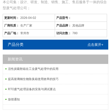
本公司集：设计、研发、制造、销售、施工、售后服务于一体的综合
型废气处理公司；
从事于：各类工业废气、废水、噪音、脱硫除尘、油烟火烟、通风降
更新时间：
2026-04-02
产品型号：
温等工程的设计、制作、安装调试；
由于市场价格浮动影响，以上产品价格、属性仅供参考
厂商性质：
生产厂家
产品品牌：
其他品牌
芜湖/橡胶车间废气处理/现货供应
产品厂地：
常州市
访问次数：
780
产品分类
点击展开+
新闻资讯
活性炭吸附塔：
通过利用高性能活性炭吸附剂固体本身的
活性炭吸附箱在工业废气处理中的应用
提高玻璃钢生物除臭箱使用效率的技巧
RTO废气处理设备的安装与调试要点
放假通知