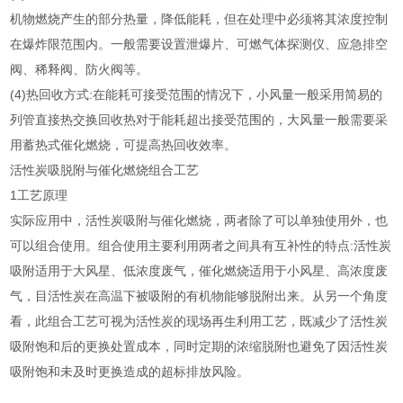
机物燃烧产生的部分热量，降低能耗，但在处理中必须将其浓度控制
在爆炸限范围内。一般需要设置泄爆片、可燃气体探测仪、应急排空
阀、稀释阀、防火阀等。
(4)热回收方式:在能耗可接受范围的情况下，小风量一般采用简易的
列管直接热交换回收热对于能耗超出接受范围的，大风量一般需要采
用蓄热式催化燃烧，可提高热回收效率。
活性炭吸脱附与催化燃烧组合工艺
1工艺原理
实际应用中，活性炭吸附与催化燃烧，两者除了可以单独使用外，也
可以组合使用。组合使用主要利用两者之间具有互补性的特点:活性炭
吸附适用于大风星、低浓度废气，催化燃烧适用于小风星、高浓度废
气，目活性炭在高温下被吸附的有机物能够脱附出来。从另一个角度
看，此组合工艺可视为活性炭的现场再生利用工艺，既减少了活性炭
吸附饱和后的更换处置成本，同时定期的浓缩脱附也避免了因活性炭
吸附饱和未及时更换造成的超标排放风险。