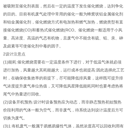
被吸附至催化剂表面，然后在一定的温度下发生催化燃烧，达到争化
的目的。目前有机废气处理中常用的催化一般为蜂窝状铝金属催化剂
和铂金属催化剂，催化燃烧方式有电加热和燃气加热，燃烧类型有直
接催化燃烧(CO)和蓄热式催化燃烧(RCO。催化燃烧一般适用于小风
量、高浓度、高温的气态有机物，且废气中不能含有硫、铅、汞、砷
及卤素等可使催化剂中毒的因子。
2设计注意点
(1)能耗:催化燃烧需要在一定温度条件下进行，对于低温气体就必须
进行加热，风量越大其耗能越大，运行成本也就提高:因此选择此工艺
时，在确保收集效率的前提下，尽可能降低排风量，这样既可提升排
气浓度提升废气单位热值，又可降低风星降低能耗同时也要考虑热将
尾气中热量进行回收。
(2)设备开机预热:设计时设备预热应为动态，而非静态预热初始预热
价段利用的气体一般为空气，而非废气，待系统达到设计温度后方可
切换为废气。
(3)1:有机废气一般属于易燃易爆性气体，虽然浓度高可以回收利用有