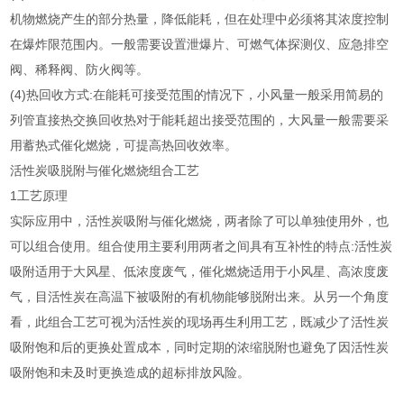
机物燃烧产生的部分热量，降低能耗，但在处理中必须将其浓度控制
在爆炸限范围内。一般需要设置泄爆片、可燃气体探测仪、应急排空
阀、稀释阀、防火阀等。
(4)热回收方式:在能耗可接受范围的情况下，小风量一般采用简易的
列管直接热交换回收热对于能耗超出接受范围的，大风量一般需要采
用蓄热式催化燃烧，可提高热回收效率。
活性炭吸脱附与催化燃烧组合工艺
1工艺原理
实际应用中，活性炭吸附与催化燃烧，两者除了可以单独使用外，也
可以组合使用。组合使用主要利用两者之间具有互补性的特点:活性炭
吸附适用于大风星、低浓度废气，催化燃烧适用于小风星、高浓度废
气，目活性炭在高温下被吸附的有机物能够脱附出来。从另一个角度
看，此组合工艺可视为活性炭的现场再生利用工艺，既减少了活性炭
吸附饱和后的更换处置成本，同时定期的浓缩脱附也避免了因活性炭
吸附饱和未及时更换造成的超标排放风险。