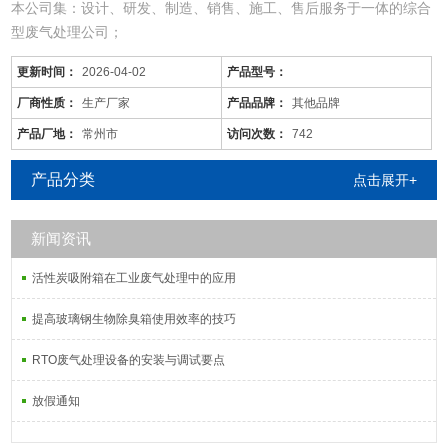
本公司集：设计、研发、制造、销售、施工、售后服务于一体的综合
型废气处理公司；
从事于：各类工业废气、废水、噪音、脱硫除尘、油烟火烟、通风降
更新时间：
2026-04-02
产品型号：
温等工程的设计、制作、安装调试；
由于市场价格浮动影响，以上产品价格、属性仅供参考
厂商性质：
生产厂家
产品品牌：
其他品牌
铜陵/油烟废气净化装置/设施
产品厂地：
常州市
访问次数：
742
产品分类
点击展开+
新闻资讯
活性炭吸附塔：
通过利用高性能活性炭吸附剂固体本身的表面作用
活性炭吸附箱在工业废气处理中的应用
提高玻璃钢生物除臭箱使用效率的技巧
RTO废气处理设备的安装与调试要点
放假通知