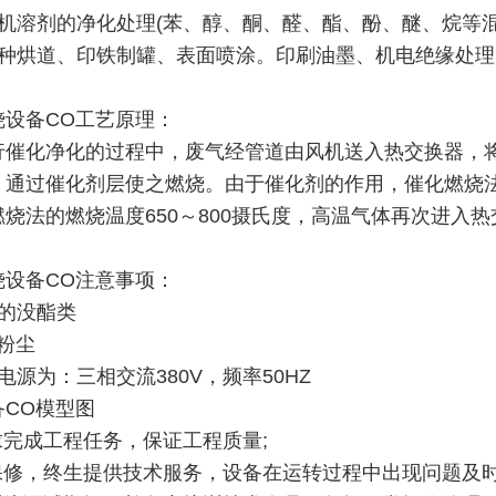
有机溶剂的净化处理(苯、醇、酮、醛、酯、酚、醚、烷等混
各种烘道、印铁制罐、表面喷涂。印刷油墨、机电绝缘处
烧设备CO工艺原理：
行催化净化的过程中，废气经管道由风机送入热交换器，
，通过催化剂层使之燃烧。由于催化剂的作用，催化燃烧法废
燃烧法的燃烧温度650～800摄氏度，高温气体再次进入
烧设备CO注意事项：
性的没酯类
粉尘
电源为：三相交流380V，频率50HZ
备CO模型图
求完成工程任务，保证工程质量;
保修，终生提供技术服务，设备在运转过程中出现问题及时