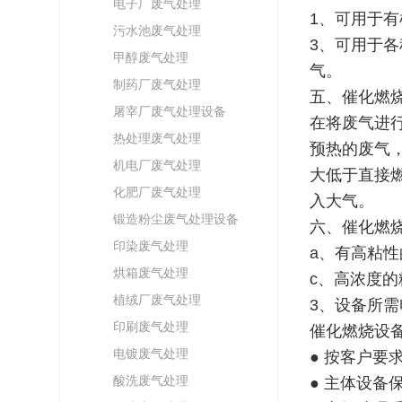
电子厂废气处理
1、可用于
污水池废气处理
3、可用于
甲醇废气处理
气。
制药厂废气处理
五、催化燃
屠宰厂废气处理设备
在将废气进
热处理废气处理
预热的废气
机电厂废气处理
大低于直接
化肥厂废气处理
入大气。
锻造粉尘废气处理设备
六、催化燃
印染废气处理
a、有高粘
烘箱废气处理
c、高浓度的
植绒厂废气处理
3、设备所需
印刷废气处理
催化燃烧设
电镀废气处理
● 按客户要
酸洗废气处理
● 主体设备