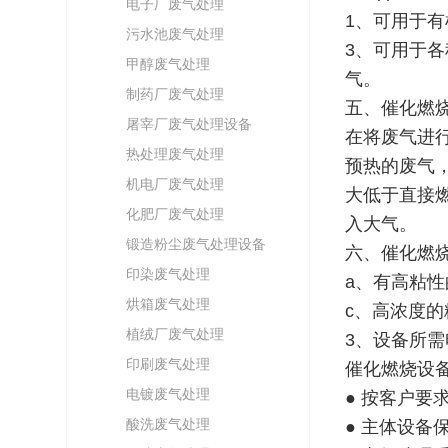
电子厂废气处理
1、可用于
污水池废气处理
3、可用于
甲醇废气处理
气。
制药厂废气处理
五、催化燃
屠宰厂废气处理设备
在将废气进
热处理废气处理
预热的废气
机电厂废气处理
大低于直接
化肥厂废气处理
入大气。
锻造粉尘废气处理设备
六、催化燃
印染废气处理
a、有高粘
烘箱废气处理
c、高浓度的
植绒厂废气处理
3、设备所需
印刷废气处理
催化燃烧设
电镀废气处理
● 按客户要
酸洗废气处理
● 主体设备