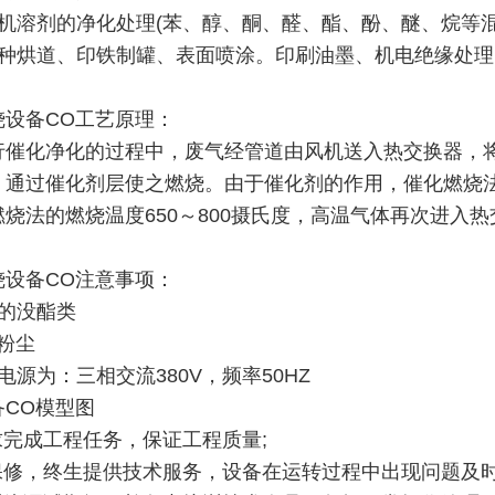
有机溶剂的净化处理(苯、醇、酮、醛、酯、酚、醚、烷等混
各种烘道、印铁制罐、表面喷涂。印刷油墨、机电绝缘处
烧设备CO工艺原理：
行催化净化的过程中，废气经管道由风机送入热交换器，
，通过催化剂层使之燃烧。由于催化剂的作用，催化燃烧法废
燃烧法的燃烧温度650～800摄氏度，高温气体再次进入
烧设备CO注意事项：
性的没酯类
粉尘
电源为：三相交流380V，频率50HZ
备CO模型图
求完成工程任务，保证工程质量;
保修，终生提供技术服务，设备在运转过程中出现问题及时