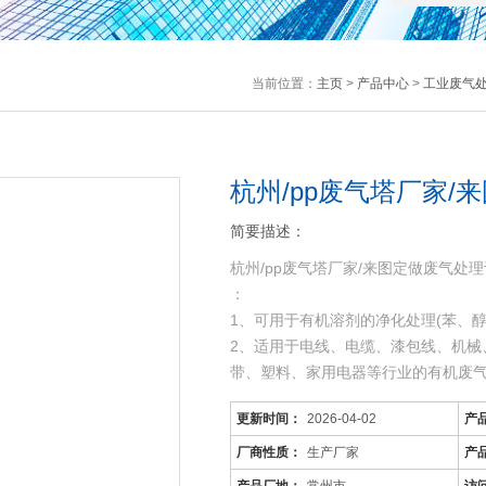
当前位置：
主页
>
产品中心
>
工业废气
杭州/pp废气塔厂家/
简要描述：
杭州/pp废气塔厂家/来图定做废气处
：
1、可用于有机溶剂的净化处理(苯、
2、适用于电线、电缆、漆包线、机械
带、塑料、家用电器等行业的有机废
3、可用于各种烘道、印铁制罐、表面
更新时间：
2026-04-02
产
工序产生的有机废
厂商性质：
生产厂家
产