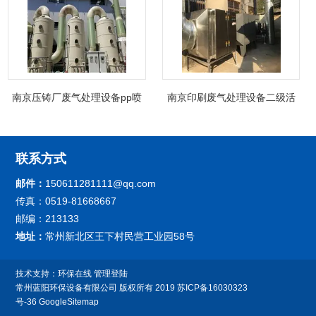
南京压铸厂废气处理设备pp喷
南京印刷废气处理设备二级活
淋塔非标制定
性炭吸附箱除臭
联系方式
邮件：
150611281111@qq.com
传真：0519-81668667
邮编：213133
地址：
常州新北区王下村民营工业园58号
技术支持：
环保在线
管理登陆
常州蓝阳环保设备有限公司
版权所有 2019
苏ICP备16030323
号-36
GoogleSitemap