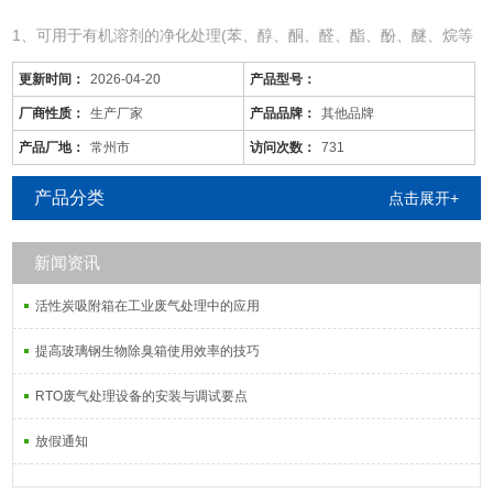
1、可用于有机溶剂的净化处理(苯、醇、酮、醛、酯、酚、醚、烷等
混合有机废气)。
更新时间：
2026-04-20
产品型号：
2、适用于电线、电缆、漆包线、机械、电机、化工、仪表、汽车、
自行车、摩托车、发动机、磁带、塑料、家用电器等行业的有机废气
厂商性质：
生产厂家
产品品牌：
其他品牌
净化。
产品厂地：
常州市
访问次数：
731
3、可用于各种烘道、印铁制罐、表面喷涂。印刷油墨、机电绝缘处
理、皮鞋粘胶等烘干线，净化各工序产生的有机
产品分类
点击展开+
新闻资讯
活性炭吸附箱在工业废气处理中的应用
提高玻璃钢生物除臭箱使用效率的技巧
RTO废气处理设备的安装与调试要点
放假通知