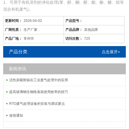
1、可用于有机溶剂的净化处理(苯、醇、酮、醛、酯、酚、醚、烷等
混合有机废气)。
2、适用于电线、电缆、漆包线、机械、电机、化工、仪表、汽车、
更新时间：
2026-04-02
产品型号：
自行车、摩托车、发动机、磁带、塑料、家用电器等行业的有机废气
净化。
厂商性质：
生产厂家
产品品牌：
其他品牌
3、可用于各种烘道、印铁制罐、表面喷涂。印刷油墨、机电绝缘处
产品厂地：
常州市
访问次数：
725
理、皮鞋粘胶等烘干线，净化各工序产生的有机废气
产品分类
点击展开+
新闻资讯
活性炭吸附箱在工业废气处理中的应用
提高玻璃钢生物除臭箱使用效率的技巧
RTO废气处理设备的安装与调试要点
放假通知