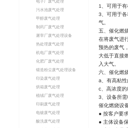
电子厂废气处理
1、可用于
污水池废气处理
3、可用于
甲醇废气处理
气。
制药厂废气处理
五、催化燃
屠宰厂废气处理设备
在将废气进
热处理废气处理
预热的废气
机电厂废气处理
大低于直接
化肥厂废气处理
入大气。
锻造粉尘废气处理设备
六、催化燃
印染废气处理
a、有高粘
烘箱废气处理
c、高浓度的
植绒厂废气处理
3、设备所需
印刷废气处理
催化燃烧设
电镀废气处理
● 按客户要
酸洗废气处理
● 主体设备