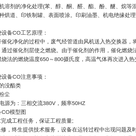
有机溶剂的净化处理(苯、醇、酮、醛、酯、酚、醚、烷等混
各种烘道、印铁制罐、表面喷涂。印刷油墨、机电绝缘处
烧设备CO工艺原理：
行催化净化的过程中，废气经管道由风机送入热交换器，
，通过催化剂层使之燃烧。由于催化剂的作用，催化燃烧法废
燃烧法的燃烧温度650～800摄氏度，高温气体再次进入
烧设备CO注意事项：
性的没酯类
粉尘
电源为：三相交流380V，频率50HZ
备CO模型图
求完成工程任务，保证工程质量;
保修，终生提供技术服务，设备在运转过程中出现问题及时