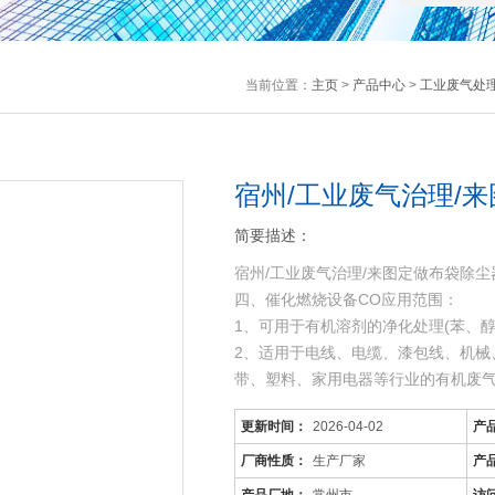
当前位置：
主页
>
产品中心
>
工业废气处
宿州/工业废气治理/
简要描述：
宿州/工业废气治理/来图定做布袋除尘
四、催化燃烧设备CO应用范围：
1、可用于有机溶剂的净化处理(苯、
2、适用于电线、电缆、漆包线、机械
带、塑料、家用电器等行业的有机废
3、可用于各种烘道、印铁制罐、表面
更新时间：
2026-04-02
产
工序产生的有机废气
厂商性质：
生产厂家
产