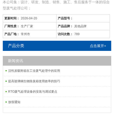
本公司集：设计、研发、制造、销售、施工、售后服务于一体的综合
型废气处理公司；
从事于：各类工业废气、废水、噪音、脱硫除尘、油烟火烟、通风降
更新时间：
2026-04-20
产品型号：
温等工程的设计、制作、安装调试；
由于市场价格浮动影响，以上产品价格、属性仅供参考
厂商性质：
生产厂家
产品品牌：
其他品牌
南通/废气回收塔/按需定制
产品厂地：
常州市
访问次数：
789
产品分类
点击展开+
新闻资讯
活性炭吸附塔：
通过利用高性能活性炭吸附剂固体本身的表面作用力，
活性炭吸附箱在工业废气处理中的应用
提高玻璃钢生物除臭箱使用效率的技巧
RTO废气处理设备的安装与调试要点
放假通知