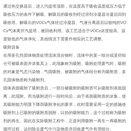
通过热交换器后，进入汽提塔顶部，在温度高于吸收温度或压力低于
吸收压力的条件下解吸。解吸后的吸收剂经过溶剂冷凝器冷凝后回到
吸收塔。解吸出的VOCs气体经过冷凝器、气液分离器后以较纯的VO
Cs气体离开汽提塔，被回收利用。该工艺适合于VOCs浓度较高、温
度较低的气体净化，其他情况下需要作相应的工艺调整。
吸附设备
在用多孔性固体物质处理流体混合物时，流体中的某一组分或某些组
分可被吸表面并浓集其上，此现象称为吸附。吸附处理废气时，吸附
的对象是气态污染物，气固吸附。被吸附的气体组分称为吸附质，多
孔固体物质称为吸附剂。
固体表面吸附了吸附质后，一部分被吸附的吸附质可从吸附剂表面脱
离，此现附。而当吸附进行一段时间后，由于表面吸附质的浓集，使
其吸附能力明显下降而吸附净化的要求，此时需要采用一定的措施使
吸附剂上已吸附的吸附质脱附，以协的吸附能力，这个过程称为吸附
剂的再生。因此在实际吸附工程中，正是利用吸附一再生一再吸附的
循环过程，达到除去废气中污染物质并回收废气中有用组分。