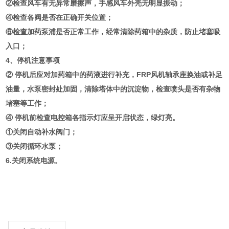
②检查风车有无异常磨擦声，手感风车外壳无明显振动；
④检查各阀是否在正确开关位置；
⑥检查加药泵浦是否正常工作，经常清除药箱中的杂质，防止堵塞吸
入口；
4、停机注意事项
② 停机后应对加药箱中的药液进行补充，FRP风机轴承座换油或补足
油量，水泵密封处加固，清除塔体中的沉淀物，检查喷头是否有杂物
堵塞等工作；
④ 停机前检查电控箱各指示灯应呈开启状态，绿灯亮。
①关闭自动补水阀门；
③关闭循环水泵；
6.关闭系统电源。