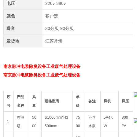
电压
220v-380v
颜色
客户定
噪音
30分贝-90分贝
发货地
江苏常州
南京脉冲电浆除臭设备工业废气处理设备
南京脉冲电浆除臭设备工业废气处理设备
序
产品
风
单
规格型号
备注
风机
风压
号
名称
量
价
喷淋
50
φ1000mm*H3
75
不含
5A4K
800
1
塔
00
500mm
00
水泵
W
PA