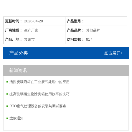
更新时间：
2026-04-20
产品型号：
厂商性质：
生产厂家
产品品牌：
其他品牌
产品厂地：
常州市
访问次数：
817
产品分类
点击展开+
新闻资讯
铜陵/vocs废气治理/设施
是针对废气及粉尘的一款环保设备。它是利用电力将气体中的粉尘离
活性炭吸附箱在工业废气处理中的应用
子分离出来的除尘设备。有性能稳定、除尘效果好等特点，需要经过
荷电、收集、清灰三个阶段，直流高压电使阴极线附近的空间气体电
提高玻璃钢生物除臭箱使用效率的技巧
离，粉尘等颗粒和点后在电场力作用下移动并沉积在集尘阳极表面，
RTO废气处理设备的安装与调试要点
湿式电
放假通知