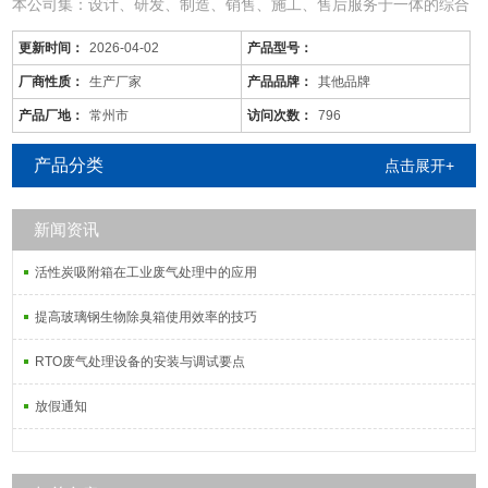
本公司集：设计、研发、制造、销售、施工、售后服务于一体的综合
型废气处理公司；
更新时间：
2026-04-02
产品型号：
从事于：各类工业废气、废水、噪音、脱硫除尘、油烟火烟、通风降
温等工程的设计、制作、安装调试；
厂商性质：
生产厂家
产品品牌：
其他品牌
由于市场价格浮动影响，以上产品价格、属性仅供参考
产品厂地：
常州市
访问次数：
796
常州/工业废气处理装置/来图定做
产品分类
点击展开+
新闻资讯
活性炭吸附塔：
活性炭吸附箱在工业废气处理中的应用
通过利用高性能活性炭吸附剂固体本身的
提高玻璃钢生物除臭箱使用效率的技巧
RTO废气处理设备的安装与调试要点
放假通知