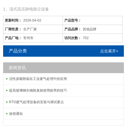
1、湿式高压静电除尘设备
更新时间：
2026-04-02
产品型号：
厂商性质：
生产厂家
产品品牌：
其他品牌
产品厂地：
常州市
访问次数：
702
产品分类
点击展开+
新闻资讯
活性炭吸附箱在工业废气处理中的应用
巢湖/油烟废气净化装置/远程管理
是针对废气及粉尘的一款环保设备。它是利用电力将气体中的粉尘离
提高玻璃钢生物除臭箱使用效率的技巧
子分离出来的除尘设备。有性能稳定、除尘效果好等特点，需要经过
RTO废气处理设备的安装与调试要点
荷电、收集、清灰三个阶段，直流高压电使阴极线附近的空间气体电
离，粉尘等颗粒和点后在电场力作用下移动并沉积在集尘阳极表面
放假通知