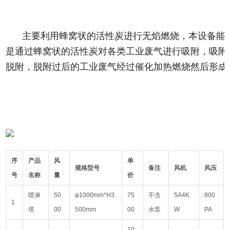
主要利用蜂窝状的活性炭进行无焰燃烧，本设备能
是通过蜂窝状的活性炭对各类工业废气进行吸附，吸附效
脱附，脱附过后的工业废气经过催化加热燃烧然后形成
序
产品
风
单
规格型号
备注
风机
风压
号
名称
量
价
喷淋
50
φ1000mm*H3
75
不含
5A4K
800
1
塔
00
500mm
00
水泵
W
PA
10