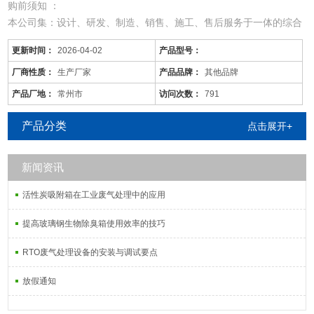
购前须知 ：
本公司集：设计、研发、制造、销售、施工、售后服务于一体的综合
型废气处理公司；
更新时间：
2026-04-02
产品型号：
从事于：各类工业废气、废水、噪音、脱硫除尘、油烟火烟、通风降
温等工程的设计、制作、安装调试；
厂商性质：
生产厂家
产品品牌：
其他品牌
由于市场价格浮动影响，以上产品价格、属性仅供参考
产品厂地：
常州市
访问次数：
791
无锡/pp废气塔厂家/一级排放
产品分类
点击展开+
新闻资讯
活性炭吸附塔：
活性炭吸附箱在工业废气处理中的应用
通过利用高性能活性炭吸附剂固体本身的表面
提高玻璃钢生物除臭箱使用效率的技巧
RTO废气处理设备的安装与调试要点
放假通知