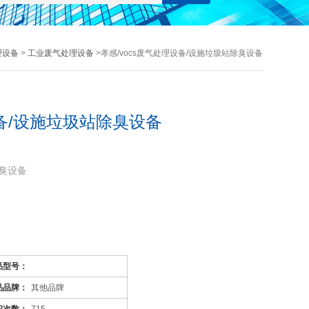
理设备
>
工业废气处理设备
>孝感/vocs废气处理设备/设施垃圾站除臭设备
设备/设施垃圾站除臭设备
除臭设备
品型号：
品品牌：
其他品牌