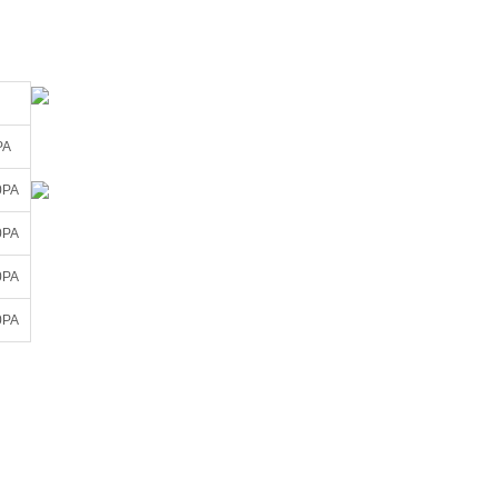
PA
0PA
0PA
0PA
0PA