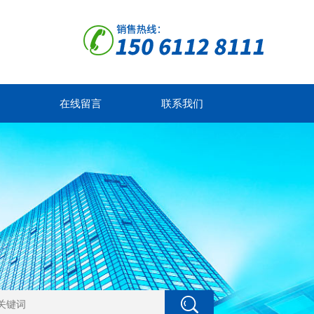
在线留言
联系我们