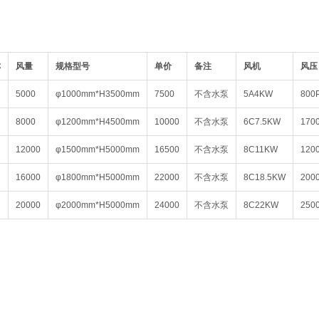
称
风量
规格型号
单价
备注
风机
风压
5000
φ1000mm*H3500mm
7500
不含水泵
5A4KW
800
8000
φ1200mm*H4500mm
10000
不含水泵
6C7.5KW
170
12000
φ1500mm*H5000mm
16500
不含水泵
8C11KW
120
16000
φ1800mm*H5000mm
22000
不含水泵
8C18.5KW
200
20000
φ2000mm*H5000mm
24000
不含水泵
8C22KW
250