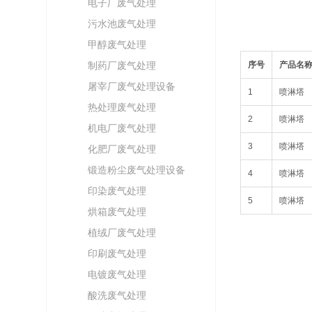
电子厂废气处理
污水池废气处理
甲醇废气处理
制药厂废气处理
序号
产品名
屠宰厂废气处理设备
1
喷淋塔
热处理废气处理
2
喷淋塔
机电厂废气处理
3
喷淋塔
化肥厂废气处理
锻造粉尘废气处理设备
4
喷淋塔
印染废气处理
5
喷淋塔
烘箱废气处理
植绒厂废气处理
印刷废气处理
电镀废气处理
酸洗废气处理