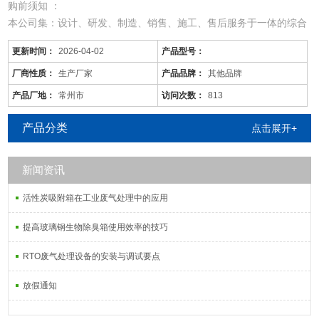
购前须知 ：
本公司集：设计、研发、制造、销售、施工、售后服务于一体的综合
型废气处理公司；
更新时间：
2026-04-02
产品型号：
从事于：各类工业废气、废水、噪音、脱硫除尘、油烟火烟、通风降
温等工程的设计、制作、安装调试；
厂商性质：
生产厂家
产品品牌：
其他品牌
由于市场价格浮动影响，以上产品价格、属性仅供参考
产品厂地：
常州市
访问次数：
813
襄樊/橡胶车间废气处理/现货供应
产品分类
点击展开+
新闻资讯
活性炭吸附塔：
活性炭吸附箱在工业废气处理中的应用
通过利用高性能活性炭吸附剂固体本身的
提高玻璃钢生物除臭箱使用效率的技巧
RTO废气处理设备的安装与调试要点
放假通知