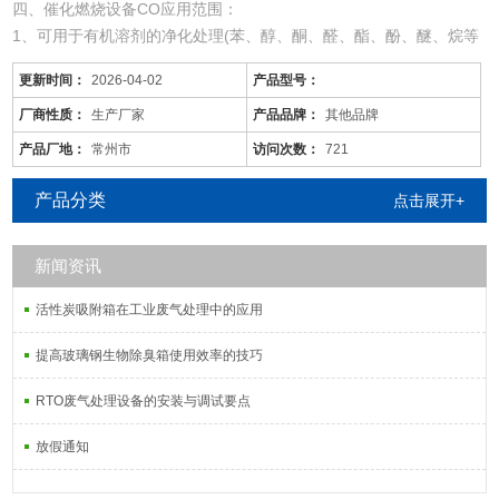
四、催化燃烧设备CO应用范围：
1、可用于有机溶剂的净化处理(苯、醇、酮、醛、酯、酚、醚、烷等
混合有机废气)。
更新时间：
2026-04-02
产品型号：
2、适用于电线、电缆、漆包线、机械、电机、化工、仪表、汽车、
自行车、摩托车、发动机、磁带、塑料、家用电器等行业的有机废气
厂商性质：
生产厂家
产品品牌：
其他品牌
净化。
产品厂地：
常州市
访问次数：
721
3、可用于各种烘道、印铁制罐、表面喷涂。印刷油墨、机电绝缘处
理、皮鞋粘胶等烘干线，净化各工序产生的有机废气。
产品分类
点击展开+
新闻资讯
活性炭吸附箱在工业废气处理中的应用
提高玻璃钢生物除臭箱使用效率的技巧
RTO废气处理设备的安装与调试要点
放假通知