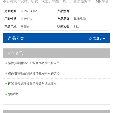
本公司集：设计、研发、制造、销售、施工、售后服务于一体的综合
型废气处理公司；
更新时间：
2026-04-02
产品型号：
从事于：各类工业废气、废水、噪音、脱硫除尘、油烟火烟、通风降
温等工程的设计、制作、安装调试；
厂商性质：
生产厂家
产品品牌：
其他品牌
由于市场价格浮动影响，以上产品价格、属性仅供参考
产品厂地：
常州市
访问次数：
731
恩施/工厂废气处理设备/来图定做
产品分类
点击展开+
新闻资讯
活性炭吸附塔：
活性炭吸附箱在工业废气处理中的应用
通过利用高性能活性炭吸附剂固体本身的
提高玻璃钢生物除臭箱使用效率的技巧
RTO废气处理设备的安装与调试要点
放假通知