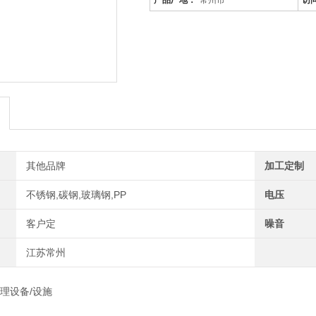
产品厂地：
常州市
访
活性炭吸附塔：
通过利用高性能活性炭吸附剂固体本
其他品牌
加工定制
不锈钢,碳钢,玻璃钢,PP
电压
客户定
噪音
江苏常州
处理设备/设施