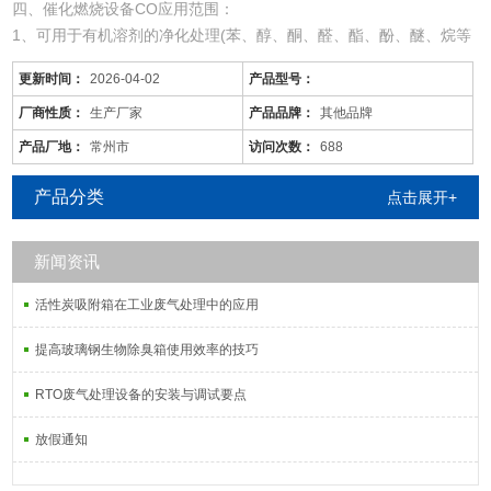
四、催化燃烧设备CO应用范围：
1、可用于有机溶剂的净化处理(苯、醇、酮、醛、酯、酚、醚、烷等
混合有机废气)。
更新时间：
2026-04-02
产品型号：
2、适用于电线、电缆、漆包线、机械、电机、化工、仪表、汽车、
自行车、摩托车、发动机、磁带、塑料、家用电器等行业的有机废气
厂商性质：
生产厂家
产品品牌：
其他品牌
净化。
产品厂地：
常州市
访问次数：
688
3、可用于各种烘道、印铁制罐、表面喷涂。印刷油墨、机电绝缘处
理、皮鞋粘胶等烘干线，净化各工序产生的有机
产品分类
点击展开+
新闻资讯
活性炭吸附箱在工业废气处理中的应用
提高玻璃钢生物除臭箱使用效率的技巧
RTO废气处理设备的安装与调试要点
放假通知