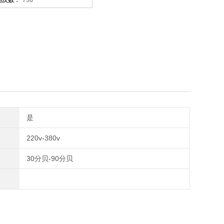
问次数：
756
它是利用电力将气体中的粉尘离子分离出来的除尘设备。有性能
荷电、收集、清灰三个阶段，直流高压电使阴极线附近的空间气
作用下移动并沉积在集尘阳极表面
是
220v-380v
30分贝-90分贝