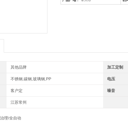
产品厂地：
常州市
访
景德镇/vocs废气治理/全自动
是针对废气及粉尘的一款环保设备。
稳定、除尘效果好等特点，需要经过
体电离，粉尘等颗粒和点后在电场力
其他品牌
加工定制
不锈钢,碳钢,玻璃钢,PP
电压
客户定
噪音
江苏常州
气治理/全自动