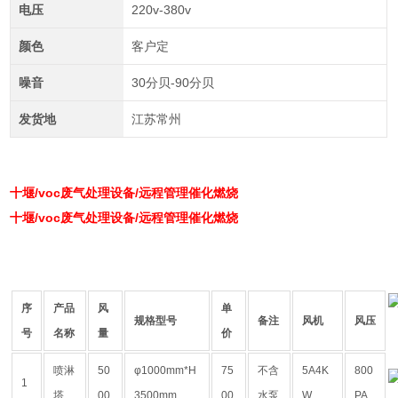
电压
220v-380v
颜色
客户定
噪音
30分贝-90分贝
发货地
江苏常州
十堰/voc废气处理设备/远程管理催化燃烧
十堰/voc废气处理设备/远程管理催化燃烧
序
产品
风
单
规格型号
备注
风机
风压
号
名称
量
价
喷淋
50
φ1000mm*H
75
不含
5A4K
800
1
塔
00
3500mm
00
水泵
W
PA