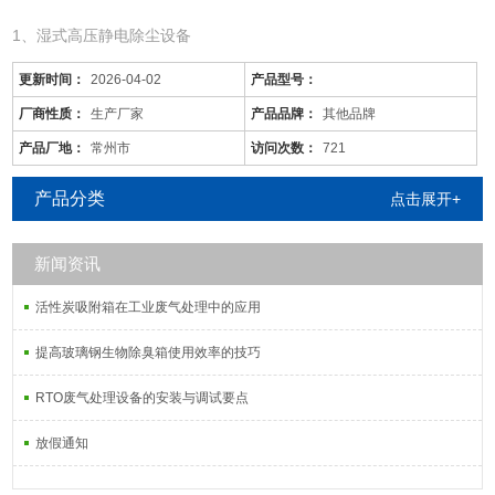
1、湿式高压静电除尘设备
更新时间：
2026-04-02
产品型号：
厂商性质：
生产厂家
产品品牌：
其他品牌
产品厂地：
常州市
访问次数：
721
产品分类
点击展开+
新闻资讯
活性炭吸附箱在工业废气处理中的应用
十堰/voc废气处理设备/远程管理
是针对废气及粉尘的一款环保设备。它是利用电力将气体中的粉尘离
提高玻璃钢生物除臭箱使用效率的技巧
子分离出来的除尘设备。有性能稳定、除尘效果好等特点，需要经过
RTO废气处理设备的安装与调试要点
荷电、收集、清灰三个阶段，直流高压电使阴极线附近的空间气体电
离，粉尘等颗粒和点后在电场力作用下移动并沉积在集尘阳极
放假通知