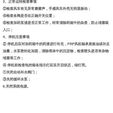
3、正常运转检查事项
②检查风车有无异常磨擦声，手感风车外壳无明显振动；
④检查各阀是否在正确开关位置；
⑥检查加药泵浦是否正常工作，经常清除药箱中的杂质，防止堵塞吸
入口；
4、停机注意事项
② 停机后应对加药箱中的药液进行补充，FRP风机轴承座换油或补足
油量，水泵密封处加固，清除塔体中的沉淀物，检查喷头是否有杂物
堵塞等工作；
④ 停机前检查电控箱各指示灯应呈开启状态，绿灯亮。
①关闭自动补水阀门；
③关闭循环水泵；
6.关闭系统电源。