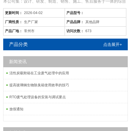
本公司集：设计、研发、制造、销售、施工、售后服务于一体的综合
型废气处理公司；
更新时间：
2026-04-02
产品型号：
从事于：各类工业废气、废水、噪音、脱硫除尘、油烟火烟、通风降
温等工程的设计、制作、安装调试；
厂商性质：
生产厂家
产品品牌：
其他品牌
由于市场价格浮动影响，以上产品价格、属性仅供参考
产品厂地：
常州市
访问次数：
673
鄂州/工业废气处理装置/规格齐全
产品分类
点击展开+
新闻资讯
活性炭吸附塔：
活性炭吸附箱在工业废气处理中的应用
通过利用高性能活性炭吸附剂固体本身的
提高玻璃钢生物除臭箱使用效率的技巧
RTO废气处理设备的安装与调试要点
放假通知