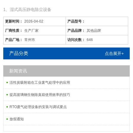
1、湿式高压静电除尘设备
更新时间：
2026-04-02
产品型号：
厂商性质：
生产厂家
产品品牌：
其他品牌
产品厂地：
常州市
访问次数：
646
产品分类
点击展开+
新闻资讯
活性炭吸附箱在工业废气处理中的应用
淮北/pp废气塔厂家/一级排放
是针对废气及粉尘的一款环保设备。它是利用电力将气体中的粉尘离
提高玻璃钢生物除臭箱使用效率的技巧
子分离出来的除尘设备。有性能稳定、除尘效果好等特点，需要经过
RTO废气处理设备的安装与调试要点
荷电、收集、清灰三个阶段，直流高压电使阴极线附近的空间气体电
离，粉尘等颗粒和点后在电场力作用下移动并沉积在集尘阳极表面，
放假通知
湿