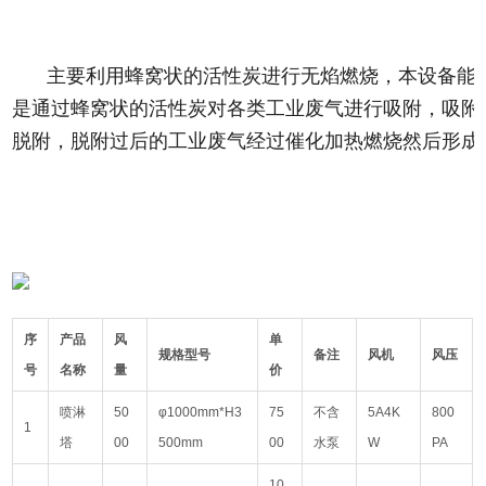
主要利用蜂窝状的活性炭进行无焰燃烧，本设备能
是通过蜂窝状的活性炭对各类工业废气进行吸附，吸附效
脱附，脱附过后的工业废气经过催化加热燃烧然后形成
序
产品
风
单
规格型号
备注
风机
风压
号
名称
量
价
喷淋
50
φ1000mm*H3
75
不含
5A4K
800
1
塔
00
500mm
00
水泵
W
PA
10