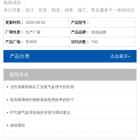
购前须知 ：
本公司集：设计、研发、制造、销售、施工、售后服务于一体的综合
型废气处理公司；
更新时间：
2026-04-02
产品型号：
从事于：各类工业废气、废水、噪音、脱硫除尘、油烟火烟、通风降
温等工程的设计、制作、安装调试；
厂商性质：
生产厂家
产品品牌：
其他品牌
由于市场价格浮动影响，以上产品价格、属性仅供参考
产品厂地：
常州市
访问次数：
740
新余/pp废气塔厂家/来图定做
产品分类
点击展开+
新闻资讯
活性炭吸附塔：
活性炭吸附箱在工业废气处理中的应用
通过利用高性能活性炭吸附剂固体本身的表面
提高玻璃钢生物除臭箱使用效率的技巧
RTO废气处理设备的安装与调试要点
放假通知