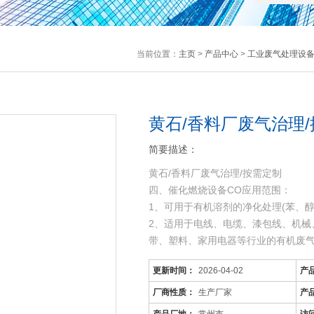
当前位置：
主页
>
产品中心
>
工业废气处理设
黄石/香料厂废气治理
简要描述：
黄石/香料厂废气治理/按需定制
四、催化燃烧设备CO应用范围：
1、可用于有机溶剂的净化处理(苯、
2、适用于电线、电缆、漆包线、机械
带、塑料、家用电器等行业的有机废
3、可用于各种烘道、印铁制罐、表面
更新时间：
2026-04-02
产
工序产生的有机废
厂商性质：
生产厂家
产