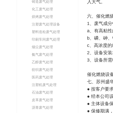
入大气。
铸造废气处理
化工废气处理
六、催化燃
烘烤废气处理
1、废气成
注塑废气处理设备
a、有高粘
塑料造粒废气处理
b、磷、砷
印刷车间废气处理
c、高浓度的
烟尘废气处理
2、设备安
氨气废气处理
3、设备所需
乙醇废气处理
纺织废气处理
催化燃烧设
医药废气处理
七、苏州盛
注塑机废气处理
● 按客户要
石油废气处理
● 经本公
皮革废气处理
● 主体设备
沥青废气处理
● 保修期