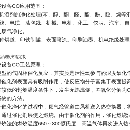
烧设备CO应用范围：
有机溶剂的净化处理(苯、醇、酮、醛、酯、酚、醚、烷等混
电线、电缆、漆包线、机械、电机、化工、仪表、汽车、
机废气净化。
各种烘道、印铁制罐、表面喷涂。印刷油墨、机电绝缘处
气治理/按需定制
烧设备CO工艺原理：
典型的气固相催化反应，其实质是活性氧参与的深度氧化
时催化剂表面具有吸附作用，使反应物分子富集于表面提高
在较低的起燃温度条件下，发生无焰燃烧，并氧化分解为C
害物的方法。
行催化净化的过程中，废气经管道由风机送入热交换器，
，通过催化剂层使之燃烧。由于催化剂的作用，催化燃烧法废
燃烧法的燃烧温度650～800摄氏度，高温气体再次进入