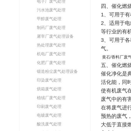
电子厂废气处理
四、催化燃
污水池废气处理
1、可用于
甲醇废气处理
2、适用于
制药厂废气处理
等行业的有
屠宰厂废气处理设备
3、可用于
热处理废气处理
气。
机电厂废气处理
黄石/香料厂废
化肥厂废气处理
五、催化燃
锻造粉尘废气处理设备
催化净化是
印染废气处理
活化能，同
烘箱废气处理
使有机废气
植绒厂废气处理
废气中的有
印刷废气处理
在将废气进
电镀废气处理
预热的废气
酸洗废气处理
大低于直接