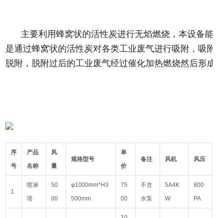
主要利用蜂窝状的活性炭进行无焰燃烧，本设备能
是通过蜂窝状的活性炭对各类工业废气进行吸附，吸附效
脱附，脱附过后的工业废气经过催化加热燃烧然后形成
序
产品
风
单
规格型号
备注
风机
风压
号
名称
量
价
喷淋
50
φ1000mm*H3
75
不含
5A4K
800
1
塔
00
500mm
00
水泵
W
PA
10