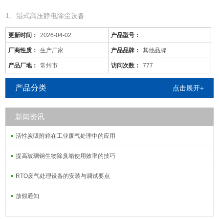
1、湿式高压静电除尘设备
更新时间：
2026-04-02
产品型号：
厂商性质：
生产厂家
产品品牌：
其他品牌
产品厂地：
常州市
访问次数：
777
产品分类
点击展开+
新闻资讯
活性炭吸附箱在工业废气处理中的应用
南京/酸雾废气处理/一级排放
是针对废气及粉尘的一款环保设备。它是利用电力将气体中的粉尘离
提高玻璃钢生物除臭箱使用效率的技巧
子分离出来的除尘设备。有性能稳定、除尘效果好等特点，需要经过
RTO废气处理设备的安装与调试要点
荷电、收集、清灰三个阶段，直流高压电使阴极线附近的空间气体电
离，粉尘等颗粒和点后在电场力作用下移动并沉积在集尘阳极表面，
放假通知
湿式电